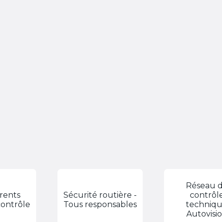
Réseau 
érents
Sécurité routière -
contrôl
contrôle
Tous responsables
techniq
Autovisi