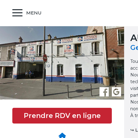
MENU
A
Ge
Tou
acc
Nou
tec
vis
par
Nos
nor
Prendre RDV en ligne
À t
↪ L