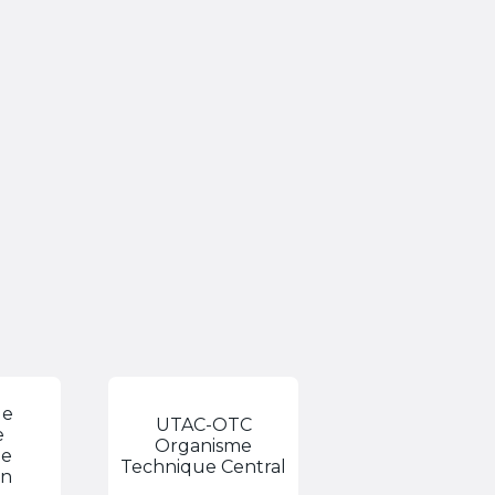
de
UTAC-OTC
e
Organisme
ue
Technique Central
on