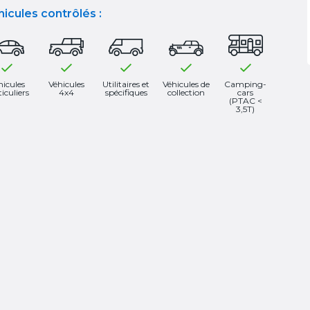
icules contrôlés :
hicules
Véhicules
Utilitaires et
Véhicules de
Camping-
iculiers
4x4
spécifiques
collection
cars
(PTAC <
3,5T)