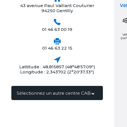
43 avenue Paul Vaillant Couturier
Véh
94250 Gentilly
01 46 63 00 19
Vé
part
01 46 63 22 15
Lattitude : 48,815857 (48°48'57.09")
Longitude : 2,343702 (2°20'37.33")