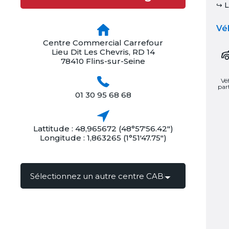
↪ L
Véh
Centre Commercial Carrefour
Lieu Dit Les Chevris, RD 14
78410 Flins-sur-Seine
Vé
part
01 30 95 68 68
Lattitude : 48,965672 (48°57'56.42")
Longitude : 1,863265 (1°51'47.75")