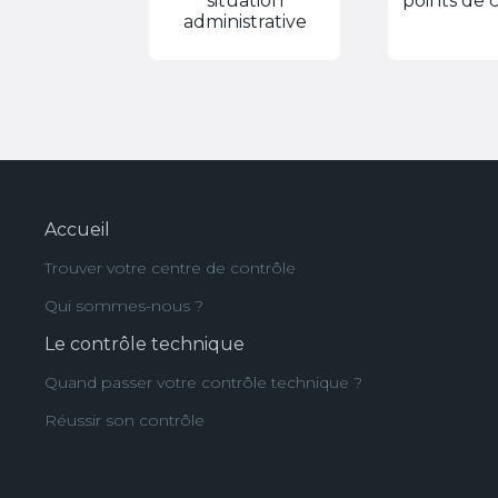
situation
points de 
administrative
Accueil
Trouver votre centre de contrôle
Qui sommes-nous ?
Le contrôle technique
Quand passer votre contrôle technique ?
Réussir son contrôle