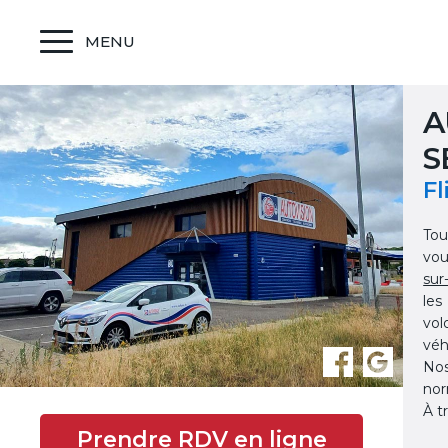
MENU
A
S
Fl
Tou
vou
sur
les
vol
véh
Nos
nor
À t
Prendre RDV en ligne