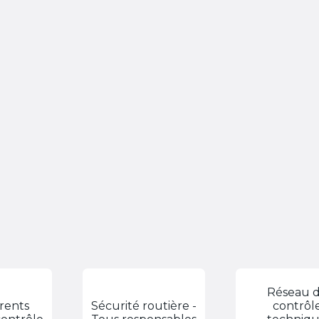
Réseau 
érents
Sécurité routière -
contrôl