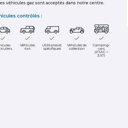
es véhicules gaz sont acceptés dans notre centre.
icules contrôlés :
hicules
Véhicules
Utilitaires et
Véhicules de
Camping-
iculiers
4x4
spécifiques
collection
cars
(PTAC <
3,5T)